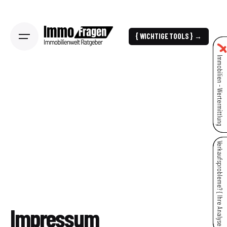
{ WICHTIGE TOOLS } →
Immobilien - Wertermittlung
Verkaufsprobleme? { Ihre Analyse }
Impressum