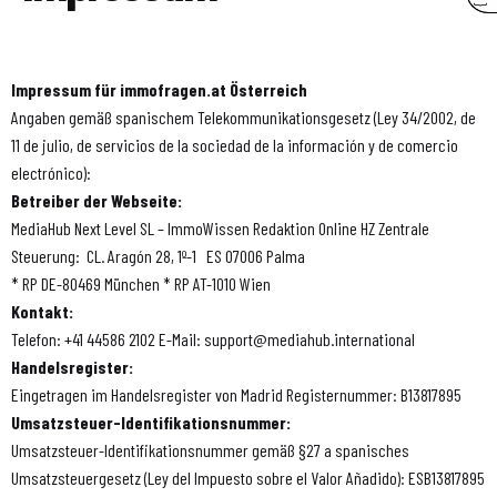
Impressum für immofragen.at Österreich
Angaben gemäß spanischem Telekommunikationsgesetz (Ley 34/2002, de
11 de julio, de servicios de la sociedad de la información y de comercio
electrónico):
Betreiber der Webseite:
MediaHub Next Level SL – ImmoWissen Redaktion Online HZ Zentrale
Steuerung: CL. Aragón 28, 1º-1 ES 07006 Palma
* RP DE-80469 München * RP AT-1010 Wien
Kontakt:
Telefon: +41 44586 2102 E-Mail: support@mediahub.international
Handelsregister:
Eingetragen im Handelsregister von Madrid Registernummer: B13817895
Umsatzsteuer-Identifikationsnummer:
Umsatzsteuer-Identifikationsnummer gemäß §27 a spanisches
Umsatzsteuergesetz (Ley del Impuesto sobre el Valor Añadido): ESB13817895