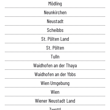
Mödling
Neunkirchen
Neustadt
Scheibbs
St. Pölten Land
St. Pölten
Tulln
Waidhofen an der Thaya
Waidhofen an der Ybbs
Wien Umgebung
Wien
Wiener Neustadt Land
Zwettl