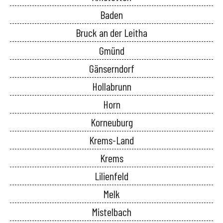
Baden
Bruck an der Leitha
Gmünd
Gänserndorf
Hollabrunn
Horn
Korneuburg
Krems-Land
Krems
Lilienfeld
Melk
Mistelbach