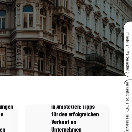
Immobilien - Wertermittlung
4 Minuten Lesezeit
Verkaufsprobleme? { Ihre Analyse }
Immobilienmarketing
n
für Gewerbeobjekte
tungen
in Amstetten: Tipps
ie
für den erfolgreichen
Verkauf an
ten
Unternehmen