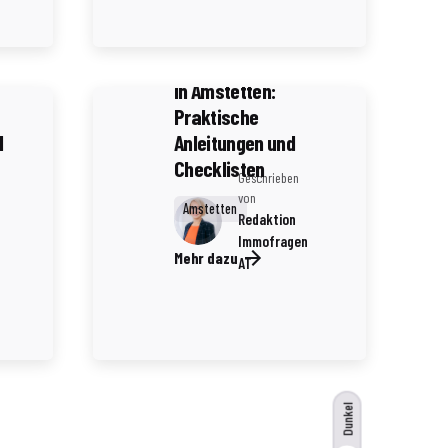
Die besten Bücher
für den
:
Immobilienverkauf
in Amstetten:
Praktische
l
Anleitungen und
Checklisten
Geschrieben
von
Amstetten
Redaktion
Immofragen
Mehr dazu
AT
Dunkel