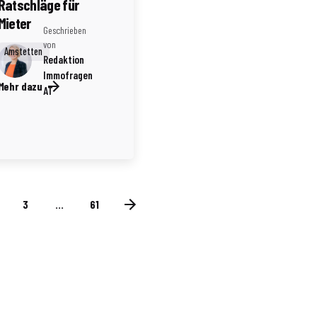
Ratschläge für
Mieter
Geschrieben
von
Amstetten
Redaktion
Immofragen
Mehr dazu
AT
3
...
61