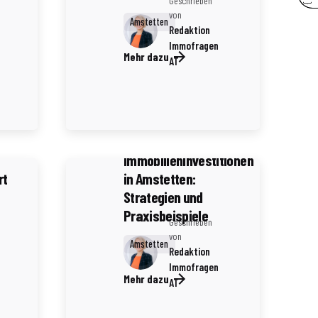
Geschrieben
von
Amstetten
Redaktion
Immofragen
Mehr dazu
AT
4 Minuten Lesezeit
en
Die besten Podcasts
über
Immobilieninvestitionen
rt
in Amstetten:
Strategien und
Praxisbeispiele
Geschrieben
von
Amstetten
Redaktion
Immofragen
Mehr dazu
AT
5 Minuten Lesezeit