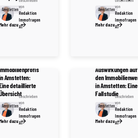
Geschrieben
Geschrieben
von
von
Amstetten
Amstetten
Redaktion
Redaktion
Immofragen
Immofragen
Mehr dazu
Mehr dazu
AT
AT
3 Minuten Lesezeit
3 Minuten Lesezeit
Die besten
Baugenehmigung
Netzwerke für
und ihre
Immobilienprofis
Auswirkungen auf
in Amstetten:
den Immobilienwe
Eine detaillierte
in Amstetten: Eine
Übersicht
Fallstudie
Geschrieben
Geschrieben
von
von
Amstetten
Amstetten
Redaktion
Redaktion
Immofragen
Immofragen
Mehr dazu
Mehr dazu
AT
AT