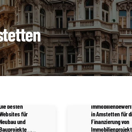
tetten
4 Minuten Lesezeit
3 Minuten Lesezeit
Immobilien in
Amstetten:
Die Bedeutung vo
Die besten
Immobilienbewer
Websites für
in Amstetten für d
Neubau und
Finanzierung von
Bauprojekte
Immobilienprojek