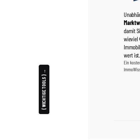
{ WICHTIGE TOOLS } →