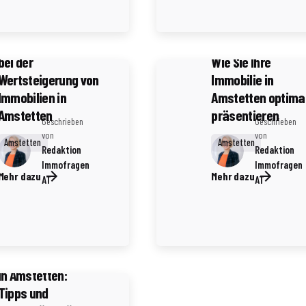
4 Minuten Lesezeit
4 Minuten Lesezeit
Die Rolle von
Inszenierung als
Umweltzertifikaten
Verkaufsstrategie
bei der
Wie Sie Ihre
Wertsteigerung von
Immobilie in
Immobilien in
Amstetten optima
Amstetten
präsentieren
Geschrieben
Geschrieben
von
von
Amstetten
Amstetten
Redaktion
Redaktion
Immofragen
Immofragen
Mehr dazu
Mehr dazu
AT
AT
5 Minuten Lesezeit
Mieterrechte beim
Immobilienverkauf
in Amstetten:
Tipps und