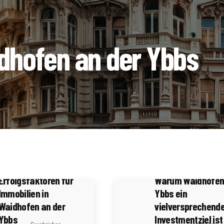
dhofen an der Ybbs
3 Minuten Lesezeit
Energieeffizienz
4 Minuten Lesezeit
als
Verkaufsargument:
Immobilienmarkta
Erfolgsfaktoren für
Warum Waidhofen 
Immobilien in
Ybbs ein
Waidhofen an der
vielversprechend
Ybbs
Investmentziel ist