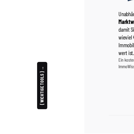
{ WICHTIGE TOOLS } →