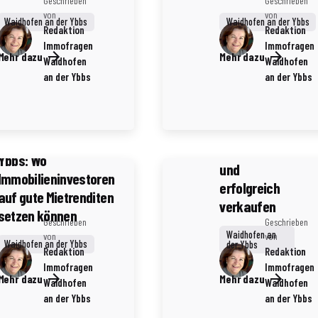
Geschrieben
Geschrieben
von
von
Waidhofen an der Ybbs
Waidhofen an der Ybbs
Redaktion
Redaktion
5 Minuten Lesezeit
Immofragen
Immofragen
Historische
Mehr dazu
Mehr dazu
Waidhofen
Waidhofen
Immobilien in
an der Ybbs
an der Ybbs
Waidhofen an
der Ybbs: Den
5 Minuten Lesezeit
richtigen
Waidhofen an der
Makler finden
Ybbs: Wo
und
Immobilieninvestoren
erfolgreich
auf gute Mietrenditen
verkaufen
setzen können
Geschrieben
Geschrieben
Waidhofen an
von
von
Waidhofen an der Ybbs
der Ybbs
Redaktion
Redaktion
Immofragen
Immofragen
Mehr dazu
Mehr dazu
Waidhofen
Waidhofen
an der Ybbs
an der Ybbs
3 Minuten Lesezeit