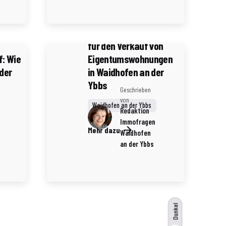
4 Minuten Lesezeit
er
Die besten
lungen
Marketingstrategien
für den Verkauf von
f: Wie
Eigentumswohnungen
 der
in Waidhofen an der
Ybbs
Geschrieben
von
Waidhofen an der Ybbs
Redaktion
Immofragen
Mehr dazu
Waidhofen
an der Ybbs
Dunkel