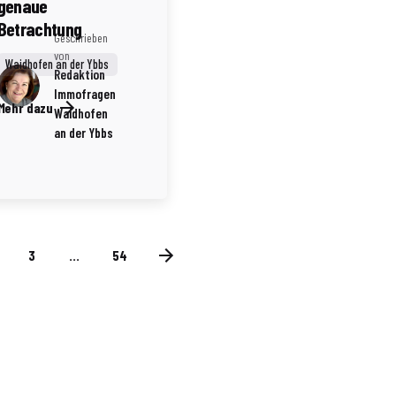
genaue
Betrachtung
Geschrieben
von
Waidhofen an der Ybbs
Redaktion
Immofragen
Mehr dazu
Waidhofen
an der Ybbs
3
...
54