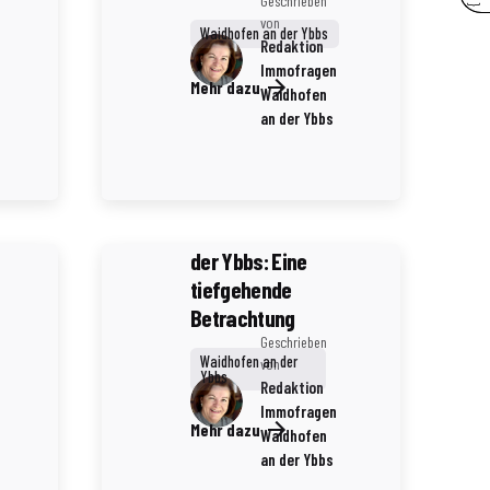
Geschrieben
von
Waidhofen an der Ybbs
Redaktion
Immofragen
4 Minuten Lesezeit
Mehr dazu
Waidhofen
Baufirmen und
an der Ybbs
ihre Bedeutung
für den
Immobilienmarkt
in Waidhofen an
der Ybbs: Eine
tiefgehende
Betrachtung
Geschrieben
Waidhofen an der
von
Ybbs
Redaktion
Immofragen
Mehr dazu
Waidhofen
an der Ybbs