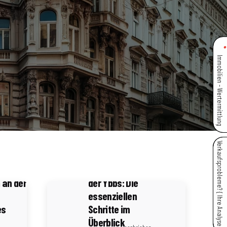
Immobilien - Wertermittlung
4 Minuten Lesezeit
Erfolgreicher
Verkaufsprobleme? { Ihre Analyse }
Immobilienverkauf
nalyse:
in Waidhofen an
an der
der Ybbs: Die
essenziellen
es
Schritte im
Überblick