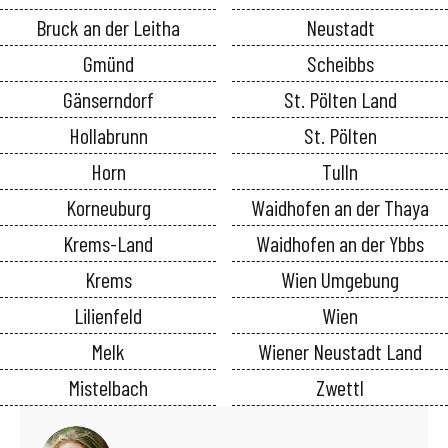
Bruck an der Leitha
Neustadt
Gmünd
Scheibbs
Gänserndorf
St. Pölten Land
Hollabrunn
St. Pölten
Horn
Tulln
Korneuburg
Waidhofen an der Thaya
Krems-Land
Waidhofen an der Ybbs
Krems
Wien Umgebung
Lilienfeld
Wien
Melk
Wiener Neustadt Land
Mistelbach
Zwettl