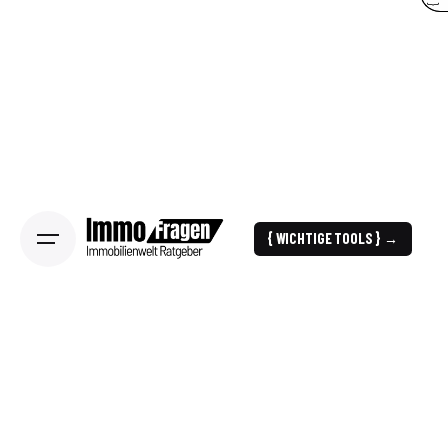
{ WICHTIGE TOOLS } →