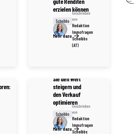
gute Renditen
erzielen können
Geschrieben
von
Scheibbs
Redaktion
Immofragen
Mehr dazu
Scheibbs
(AT)
3 Minuten Lesezeit
Historische
Immobilien in
 in
Scheibbs: Wie
Sie den Wert
oren:
steigern und
den Verkauf
optimieren
Geschrieben
von
Scheibbs
Redaktion
Immofragen
Mehr dazu
Scheibbs