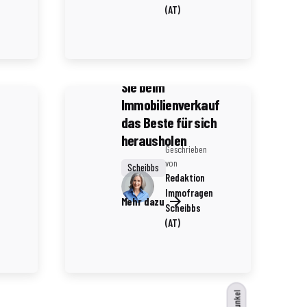
(AT)
4 Minuten Lesezeit
Die Kunst des
Verhandelns: Wie
Sie beim
Immobilienverkauf
das Beste für sich
herausholen
Geschrieben
von
Scheibbs
Redaktion
Immofragen
Mehr dazu
Scheibbs
(AT)
Dunkel