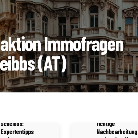
aktion Immofragen
eibbs (AT)
4 Minuten Lesezeit
4 Minuten Lesezeit
Home Staging
für den
Immobilienfotogr
Verkauf in
in Scheibbs: Die
Scheibbs:
richtige
Expertentipps
Nachbearbeitung 