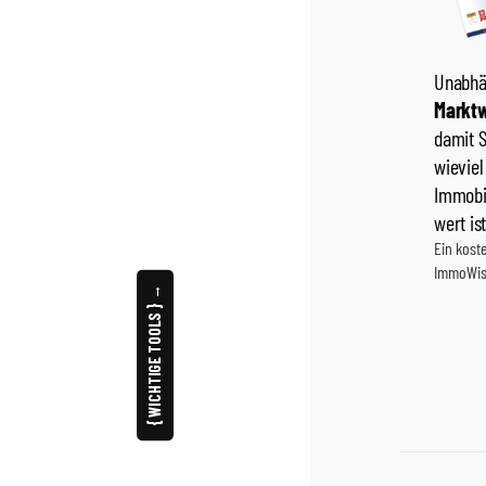
{ WICHTIGE TOOLS } →