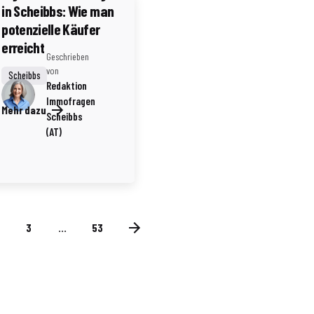
in Scheibbs: Wie man
potenzielle Käufer
erreicht
Geschrieben
von
Scheibbs
Redaktion
Immofragen
Mehr dazu
Scheibbs
(AT)
3
...
53