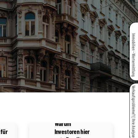
Immobilien - Wertermittlung
Verkaufsprobleme? { Ihre Analyse }
4 Minuten Lesezeit
afie
Immobilienmarkt
Scheibbs:
Warum
für
Investoren hier