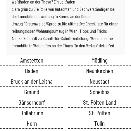
Waidhofen an der Thaya? Ein Leitfaden
clara grün
zu
Die Rolle von Gutachten und Sachverständigen bei
der Immobilienbewertung in Krems an der Donau
Umzug Fürstenwalde/Spree
zu
Die ultimative Checkliste für einen
reibungslosen Wohnungsumzug in Wien: Tipps und Tricks
Annika Schmidt
zu
Schritt-für-Schritt-Anleitung: Wie man eine
Immobilie in Waidhofen an der Thaya für den Verkauf deklariert
Amstetten
Mödling
Baden
Neunkirchen
Bruck an der Leitha
Neustadt
Gmünd
Scheibbs
Gänserndorf
St. Pölten Land
Hollabrunn
St. Pölten
Horn
Tulln