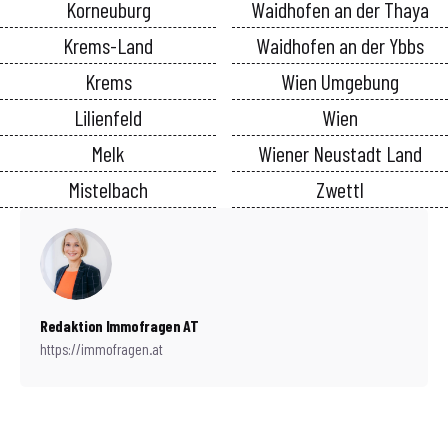
Korneuburg
Waidhofen an der Thaya
Krems-Land
Waidhofen an der Ybbs
Krems
Wien Umgebung
Lilienfeld
Wien
Melk
Wiener Neustadt Land
Mistelbach
Zwettl
Redaktion Immofragen AT
https://immofragen.at