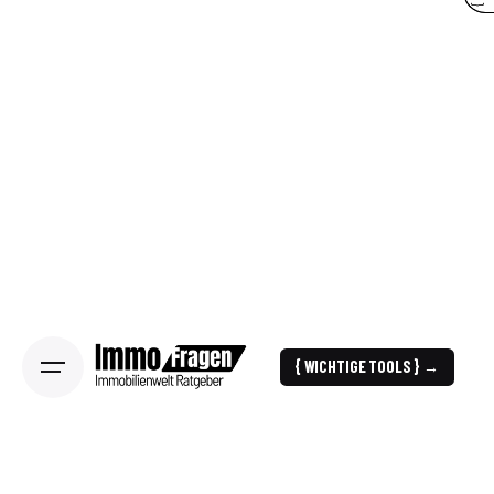
{ WICHTIGE TOOLS } →