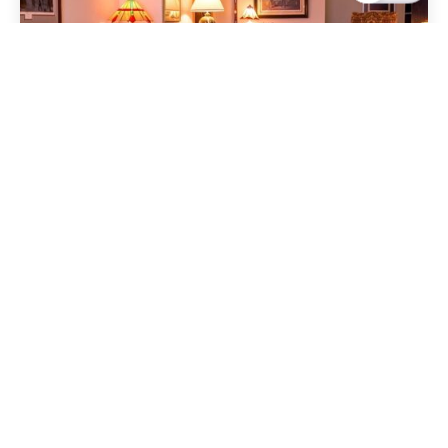
Geschrieben von
Redaktion Immofragen AT
5 Minuten Lesezeit
Der Immobilienmarkt in Baden, Niederösterreich:
Wie man eine Immobilie für Geschäftsleute und
Unternehmer erfolgreich vermarktet