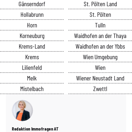
Gänserndorf
St. Pölten Land
Hollabrunn
St. Pölten
Horn
Tulln
Korneuburg
Waidhofen an der Thaya
Krems-Land
Waidhofen an der Ybbs
Krems
Wien Umgebung
Lilienfeld
Wien
Melk
Wiener Neustadt Land
Mistelbach
Zwettl
Redaktion Immofragen AT