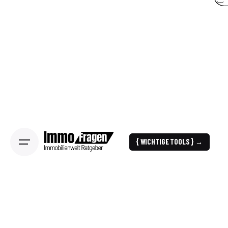
{ WICHTIGE TOOLS } →