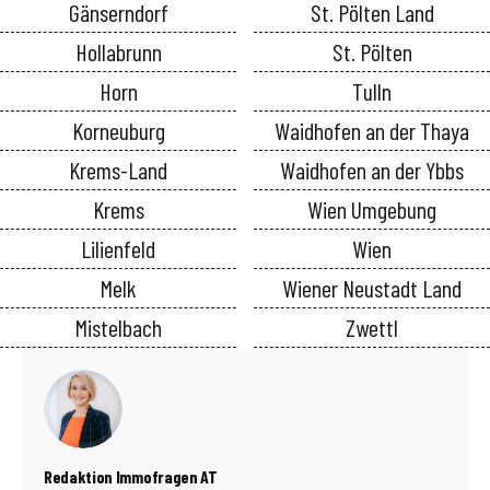
Gänserndorf
St. Pölten Land
Hollabrunn
St. Pölten
Horn
Tulln
Korneuburg
Waidhofen an der Thaya
Krems-Land
Waidhofen an der Ybbs
Krems
Wien Umgebung
Lilienfeld
Wien
Melk
Wiener Neustadt Land
Mistelbach
Zwettl
Redaktion Immofragen AT