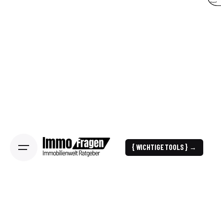
{ WICHTIGE TOOLS } →