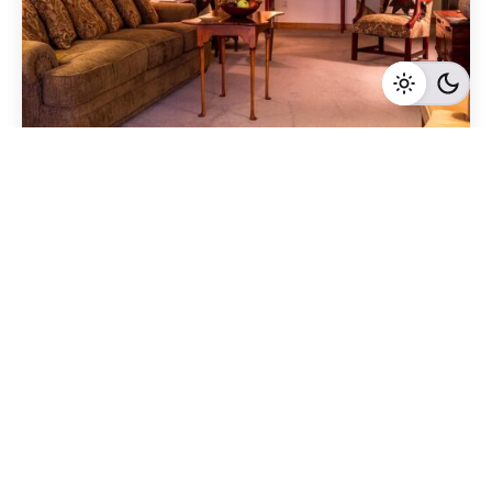
Geschrieben von
Redaktion Immofragen AT
5 Minuten Lesezeit
Der Immobilienmarkt in Baden, Niederösterreich:
Wie man eine Immobilie für Geschäftsleute und
Unternehmer erfolgreich vermarktet
Baden