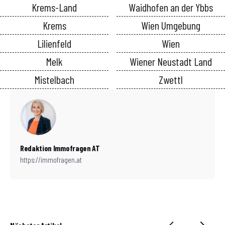
Krems-Land
Waidhofen an der Ybbs
Krems
Wien Umgebung
Lilienfeld
Wien
Melk
Wiener Neustadt Land
Mistelbach
Zwettl
Redaktion Immofragen AT
https://immofragen.at