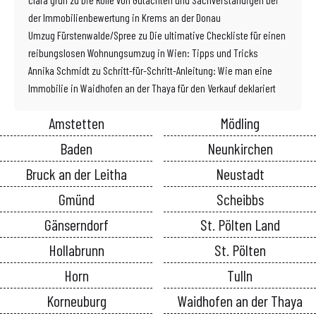
der Immobilienbewertung in Krems an der Donau
Umzug Fürstenwalde/Spree
zu
Die ultimative Checkliste für einen
reibungslosen Wohnungsumzug in Wien: Tipps und Tricks
Annika Schmidt
zu
Schritt-für-Schritt-Anleitung: Wie man eine
Immobilie in Waidhofen an der Thaya für den Verkauf deklariert
Amstetten
Mödling
Baden
Neunkirchen
Bruck an der Leitha
Neustadt
Gmünd
Scheibbs
Gänserndorf
St. Pölten Land
Hollabrunn
St. Pölten
Horn
Tulln
Korneuburg
Waidhofen an der Thaya