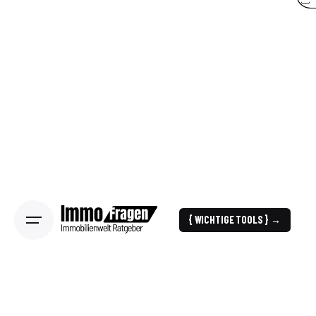
{ WICHTIGE TOOLS } →