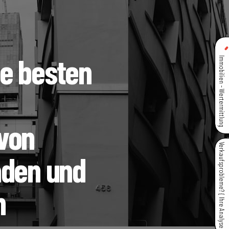
e besten
Immobilien - Wertermittlung
von
Verkaufsprobleme? { Ihre Analyse }
aden und
h