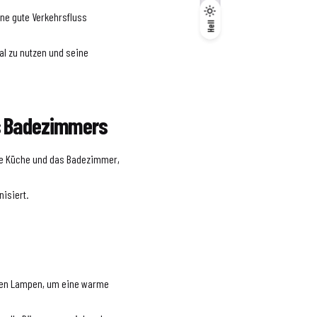
ine gute Verkehrsfluss
Dunkel
Hell
Hell
l zu nutzen und seine
es Badezimmers
die Küche und das Badezimmer,
nisiert.
erten Lampen, um eine warme