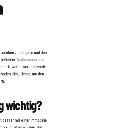
h
mobilien zu steigern und den
beliebter, insbesondere in
enmarkt wettbewerbsintensiv
ethoden diskutieren, um den
rn.
 wichtig?
ich besser mit einer Immobilie
dem Raum leben würden. Gut