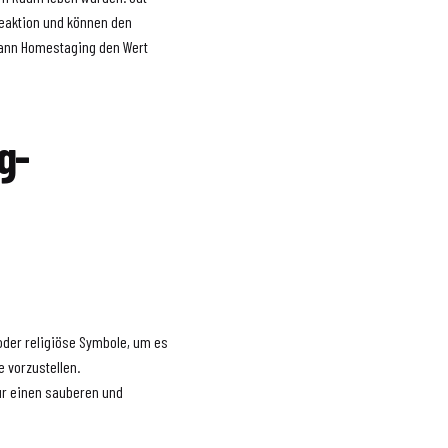
Reaktion und können den
kann Homestaging den Wert
g-
oder religiöse Symbole, um es
e vorzustellen.
ür einen sauberen und