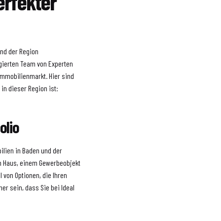
erfekter
und der Region
agierten Team von Experten
 Immobilienmarkt. Hier sind
in dieser Region ist:
olio
bilien in Baden und der
em Haus, einem Gewerbeobjekt
l von Optionen, die Ihren
r sein, dass Sie bei Ideal