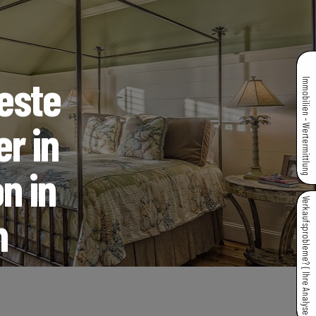
beste
Immobilien - Wertermittlung
r in
n in
Verkaufsprobleme? { Ihre Analyse }
h