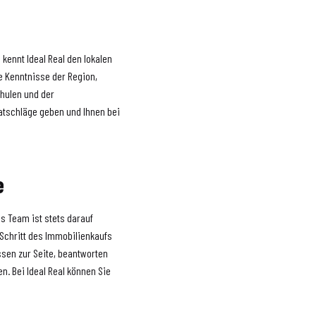
kennt Ideal Real den lokalen
e Kenntnisse der Region,
chulen und der
Ratschläge geben und Ihnen bei
e
as Team ist stets darauf
 Schritt des Immobilienkaufs
ssen zur Seite, beantworten
n. Bei Ideal Real können Sie