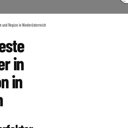
n und Region in Niederösterreich
beste
r in
n in
h