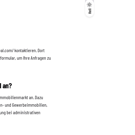
Dunkel
Hell
Hell
eal.com/ kontaktieren. Dort
tformular, um Ihre Anfragen zu
l an?
 Immobilienmarkt an. Dazu
ohn- und Gewerbeimmobilien,
ung bei administrativen