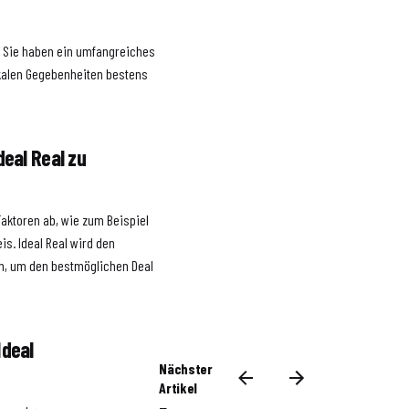
g. Sie haben ein umfangreiches
okalen Gegebenheiten bestens
deal Real zu
aktoren ab, wie zum Beispiel
s. Ideal Real wird den
ln, um den bestmöglichen Deal
deal Real in
Nächster
Artikel