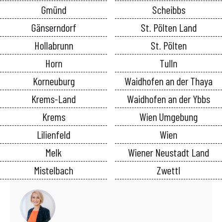
Gmünd
Scheibbs
Gänserndorf
St. Pölten Land
Hollabrunn
St. Pölten
Horn
Tulln
Korneuburg
Waidhofen an der Thaya
Krems-Land
Waidhofen an der Ybbs
Krems
Wien Umgebung
Lilienfeld
Wien
Melk
Wiener Neustadt Land
Mistelbach
Zwettl