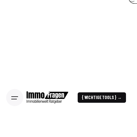
{ WICHTIGE TOOLS } →