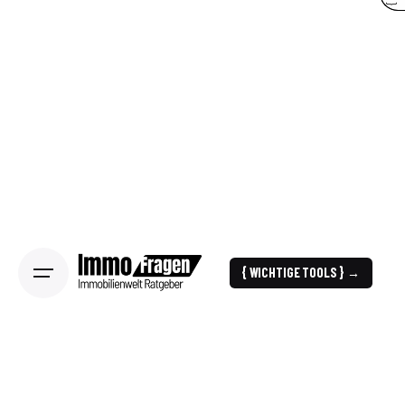
{ WICHTIGE TOOLS } →