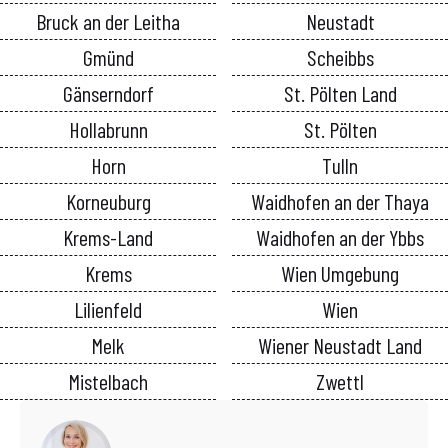
Bruck an der Leitha
Neustadt
Gmünd
Scheibbs
Gänserndorf
St. Pölten Land
Hollabrunn
St. Pölten
Horn
Tulln
Korneuburg
Waidhofen an der Thaya
Krems-Land
Waidhofen an der Ybbs
Krems
Wien Umgebung
Lilienfeld
Wien
Melk
Wiener Neustadt Land
Mistelbach
Zwettl