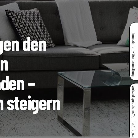
gen den
Immobilien - Wertermittlung
on
aden –
Verkaufsprobleme? { Ihre Analyse }
h steigern