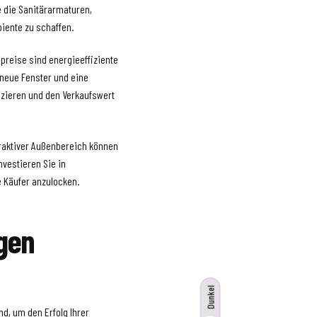
ie die Sanitärarmaturen,
iente zu schaffen.
preise sind energieeffiziente
 neue Fenster und eine
uzieren und den Verkaufswert
traktiver Außenbereich können
nvestieren Sie in
e Käufer anzulocken.
igen
Dunkel
d, um den Erfolg Ihrer