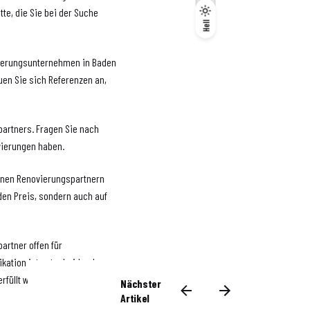
tte, die Sie bei der Suche
Dunkel
Hell
Hell
vierungsunternehmen in Baden
en Sie sich Referenzen an,
partners. Fragen Sie nach
vierungen haben.
denen Renovierungspartnern
 den Preis, sondern auch auf
artner offen für
kation ist entscheidend, um
rfüllt werden.
Nächster
Artikel