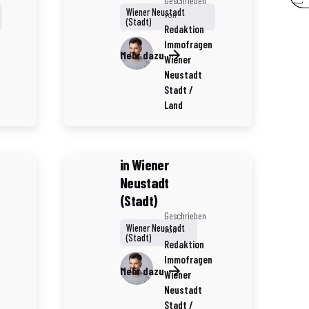
Geschrieben
Wiener Neustadt
von
(Stadt)
Redaktion
Immofragen
4 Minuten Lesezeit
Mehr dazu
Wiener
Die Rolle von
Neustadt
Stadt /
Baufirmen bei
Land
der
Wertsteigerung
von Immobilien
in Wiener
Neustadt
(Stadt)
Geschrieben
Wiener Neustadt
von
(Stadt)
Redaktion
Immofragen
Mehr dazu
Wiener
Neustadt
Stadt /