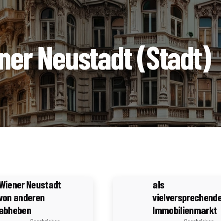
ner Neustadt (Stadt)
4 Minuten Lesezeit
Energieeffizienz
5 Minuten Lesezeit
und
Immobilienwert:
Wiener Neustadt:
Wie sich
Die aufstrebende
energieeffiziente
Stadt in
Gebäude in
Niederösterreich
Wiener Neustadt
als
von anderen
vielversprechend
abheben
Immobilienmarkt