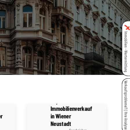
Immobilien - Wertermittlung
4 Minuten Lesezeit
Verkaufsprobleme? { Ihre Analyse }
Die wichtigsten
rechtlichen
Aspekte beim
Immobilienverkauf
er
in Wiener
Neustadt