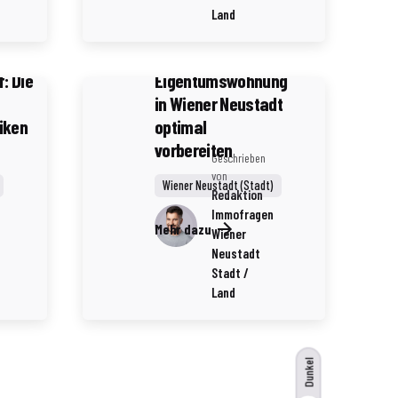
4 Minuten Lesezeit
Land
lungen
Wie Sie den
Verkauf Ihrer
: Die
Eigentumswohnung
in Wiener Neustadt
iken
optimal
vorbereiten
Geschrieben
von
Wiener Neustadt (Stadt)
Redaktion
Immofragen
Mehr dazu
Wiener
Neustadt
Stadt /
Land
Dunkel