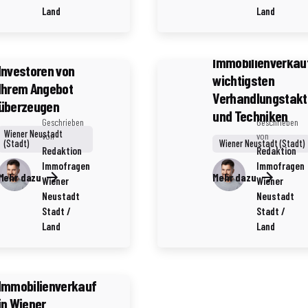
3 Minuten Lesezeit
Land
Land
Immobilienverkauf
Verkaufsverhand
in Wiener
beim
Neustadt: Wie Sie
Immobilienverkauf
Investoren von
wichtigsten
Ihrem Angebot
Verhandlungstakt
überzeugen
und Techniken
Geschrieben
Geschrieben
Wiener Neustadt
von
von
Wiener Neustadt (Stadt)
(Stadt)
Redaktion
Redaktion
Immofragen
Immofragen
Mehr dazu
Mehr dazu
Wiener
Wiener
Neustadt
Neustadt
3 Minuten Lesezeit
Stadt /
Stadt /
Land
Land
Notare als
neutrale
Vermittler beim
Immobilienverkauf
in Wiener