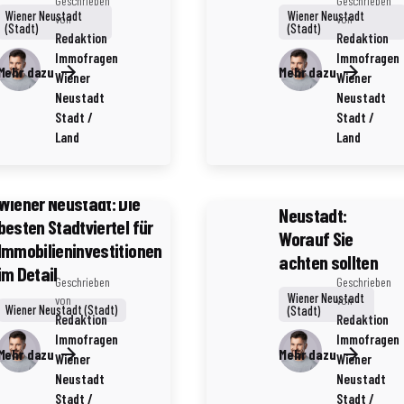
Geschrieben
Geschrieben
Wiener Neustadt
Wiener Neustadt
von
von
(Stadt)
(Stadt)
Redaktion
Redaktion
Immofragen
Immofragen
Mehr dazu
Mehr dazu
Wiener
Wiener
4 Minuten Lesezeit
Neustadt
Neustadt
Stadt /
Stadt /
Verkauf von
Land
Land
historischen
Immobilien in
5 Minuten Lesezeit
Wiener
Wiener Neustadt: Die
Neustadt:
besten Stadtviertel für
Worauf Sie
Immobilieninvestitionen
achten sollten
im Detail
Geschrieben
Geschrieben
Wiener Neustadt
von
von
Wiener Neustadt (Stadt)
(Stadt)
Redaktion
Redaktion
Immofragen
Immofragen
Mehr dazu
Mehr dazu
Wiener
Wiener
Neustadt
Neustadt
6 Minuten Lesezeit
Stadt /
Stadt /