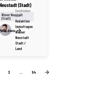
Neustadt (Stadt)
Geschrieben
Wiener Neustadt
von
(Stadt)
Redaktion
Immofragen
Mehr dazu
Wiener
Neustadt
Stadt /
Land
3
...
54