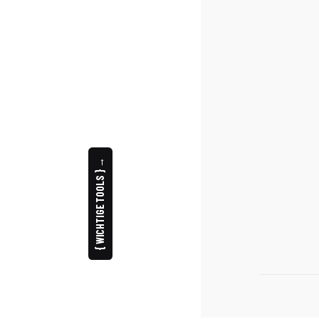
{ WICHTIGE TOOLS } →