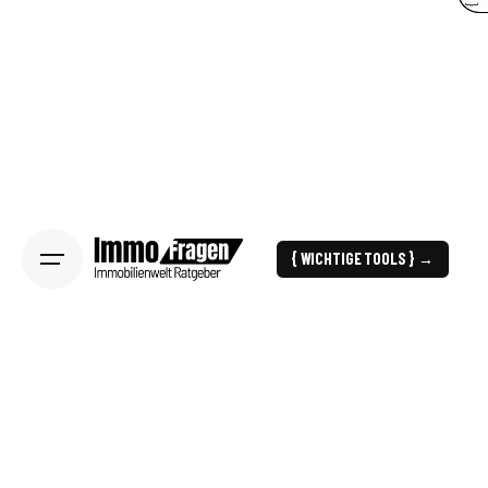
{ WICHTIGE TOOLS } →