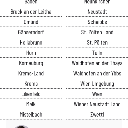
Baden
Neunkirchen
Bruck an der Leitha
Neustadt
Gmünd
Scheibbs
Gänserndorf
St. Pölten Land
Hollabrunn
St. Pölten
Horn
Tulln
Korneuburg
Waidhofen an der Thaya
Krems-Land
Waidhofen an der Ybbs
Krems
Wien Umgebung
Lilienfeld
Wien
Melk
Wiener Neustadt Land
Mistelbach
Zwettl