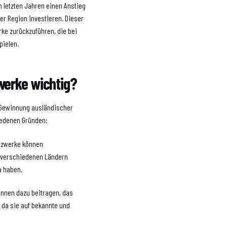
en letzten Jahren einen Anstieg
er Region investieren. Dieser
rke zurückzuführen, die bei
pielen.
werke wichtig?
r Gewinnung ausländischer
hiedenen Gründen:
etzwerke können
s verschiedenen Ländern
a haben.
önnen dazu beitragen, das
, da sie auf bekannte und