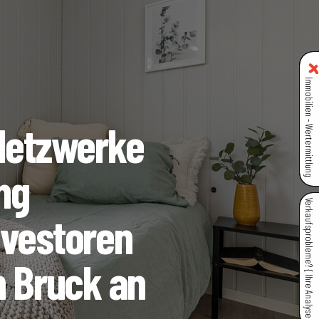
Immobilien - Wertermittlung
 Netzwerke
ng
Verkaufsprobleme? { Ihre Analyse }
nvestoren
n Bruck an