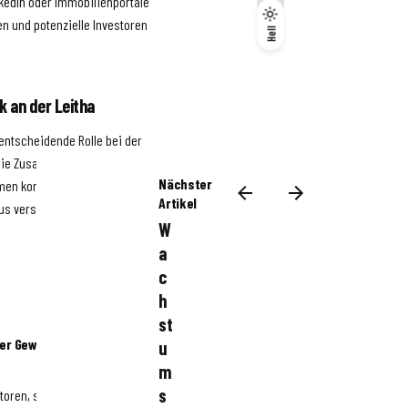
nkedIn oder Immobilienportale
n und potenzielle Investoren
Dunkel
Hell
Hell
k an der Leitha
 entscheidende Rolle bei der
 die Zusammenarbeit mit
Nächster
rmen konnten
Artikel
 aus verschiedenen Ländern
W
a
c
h
st
 der Gewinnung
u
m
s
storen, stärken das Vertrauen