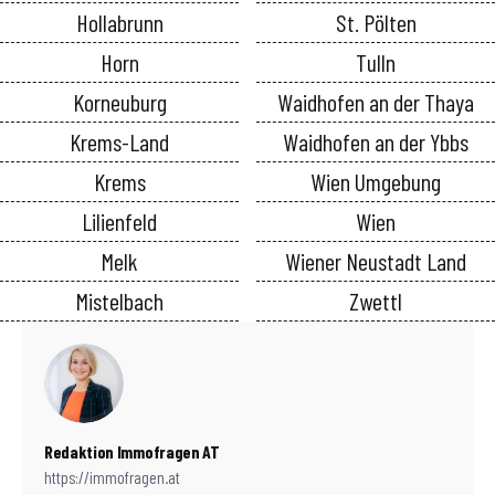
Hollabrunn
St. Pölten
Horn
Tulln
Korneuburg
Waidhofen an der Thaya
Krems-Land
Waidhofen an der Ybbs
Krems
Wien Umgebung
Lilienfeld
Wien
Melk
Wiener Neustadt Land
Mistelbach
Zwettl
Redaktion Immofragen AT
https://immofragen.at