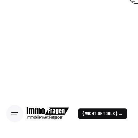
{ WICHTIGE TOOLS } →