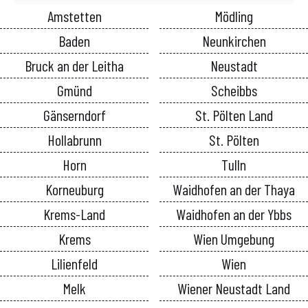
Amstetten
Mödling
Baden
Neunkirchen
Bruck an der Leitha
Neustadt
Gmünd
Scheibbs
Gänserndorf
St. Pölten Land
Hollabrunn
St. Pölten
Horn
Tulln
Korneuburg
Waidhofen an der Thaya
Krems-Land
Waidhofen an der Ybbs
Krems
Wien Umgebung
Lilienfeld
Wien
Melk
Wiener Neustadt Land