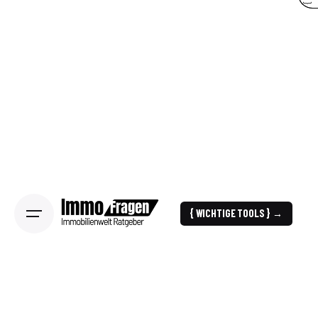
{ WICHTIGE TOOLS } →