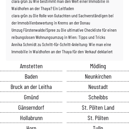
clara grün
zu
Wie bestimmt man den Wert einer Immobilie in
Waidhofen an der Thaya? Ein Leitfaden
clara grün
zu
Die Rolle von Gutachten und Sachverständigen bei
der Immobilienbewertung in Krems an der Donau
Umzug Fürstenwalde/Spree
zu
Die ultimative Checkliste für einen
reibungslosen Wohnungsumzug in Wien: Tipps und Tricks
Annika Schmidt
zu
Schritt-für-Schritt-Anleitung: Wie man eine
Immobilie in Waidhofen an der Thaya für den Verkauf deklariert
Amstetten
Mödling
Baden
Neunkirchen
Bruck an der Leitha
Neustadt
Gmünd
Scheibbs
Gänserndorf
St. Pölten Land
Hollabrunn
St. Pölten
Horn
Tulln