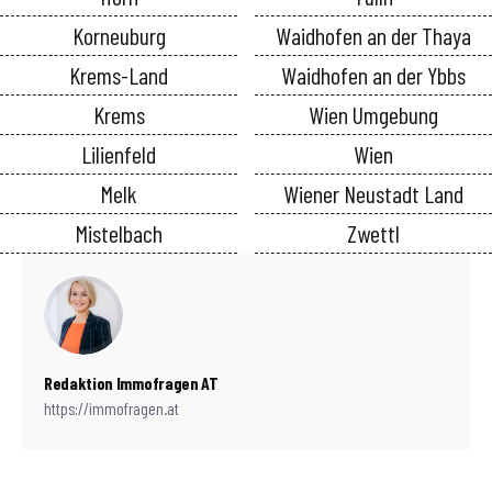
Korneuburg
Waidhofen an der Thaya
Krems-Land
Waidhofen an der Ybbs
Krems
Wien Umgebung
Lilienfeld
Wien
Melk
Wiener Neustadt Land
Mistelbach
Zwettl
Redaktion Immofragen AT
https://immofragen.at