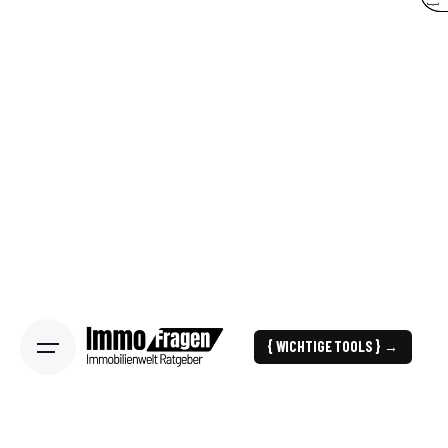
{ WICHTIGE TOOLS } →