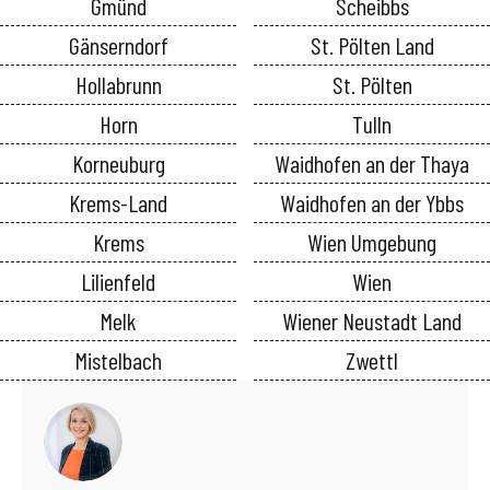
Gmünd
Scheibbs
Gänserndorf
St. Pölten Land
Hollabrunn
St. Pölten
Horn
Tulln
Korneuburg
Waidhofen an der Thaya
Krems-Land
Waidhofen an der Ybbs
Krems
Wien Umgebung
Lilienfeld
Wien
Melk
Wiener Neustadt Land
Mistelbach
Zwettl