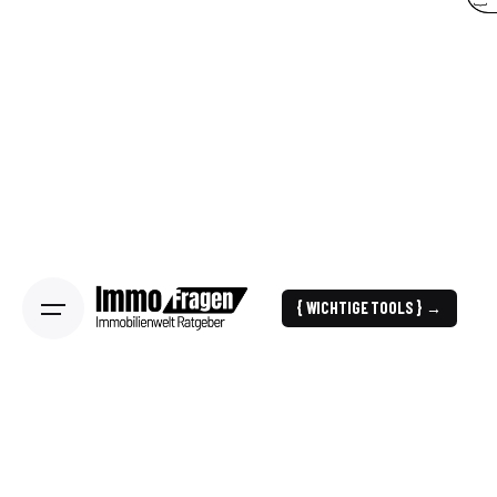
{ WICHTIGE TOOLS } →