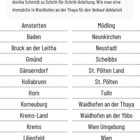
Annika Schmidt
zu
Schritt-für-Schritt-Anleitung: Wie man eine
Immobilie in Waidhofen an der Thaya für den Verkauf deklariert
Amstetten
Mödling
Baden
Neunkirchen
Bruck an der Leitha
Neustadt
Gmünd
Scheibbs
Gänserndorf
St. Pölten Land
Hollabrunn
St. Pölten
Horn
Tulln
Korneuburg
Waidhofen an der Thaya
Krems-Land
Waidhofen an der Ybbs
Krems
Wien Umgebung
Lilienfeld
Wien