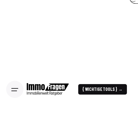
{ WICHTIGE TOOLS } →