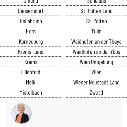
Gmünd
Scheibbs
Gänserndorf
St. Pölten Land
Hollabrunn
St. Pölten
Horn
Tulln
Korneuburg
Waidhofen an der Thaya
Krems-Land
Waidhofen an der Ybbs
Krems
Wien Umgebung
Lilienfeld
Wien
Melk
Wiener Neustadt Land
Mistelbach
Zwettl