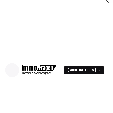
{ WICHTIGE TOOLS } →