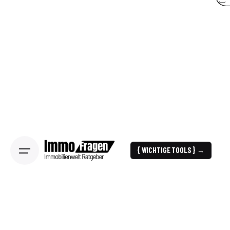
{ WICHTIGE TOOLS } →