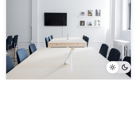
Geschrieben von
Redaktion Immofragen AT
5 Minuten Lesezeit
Die Rolle der Immobilienmakler bei der
Vermarktung von Immobilien in Gänserndorf:
Was Sie wissen sollten