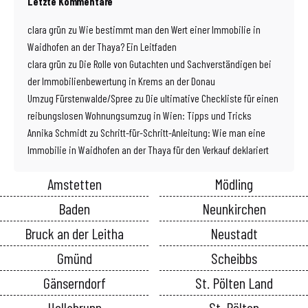
Letzte Kommentare
clara grün
zu
Wie bestimmt man den Wert einer Immobilie in
Waidhofen an der Thaya? Ein Leitfaden
clara grün
zu
Die Rolle von Gutachten und Sachverständigen bei
der Immobilienbewertung in Krems an der Donau
Umzug Fürstenwalde/Spree
zu
Die ultimative Checkliste für einen
reibungslosen Wohnungsumzug in Wien: Tipps und Tricks
Annika Schmidt
zu
Schritt-für-Schritt-Anleitung: Wie man eine
Immobilie in Waidhofen an der Thaya für den Verkauf deklariert
Amstetten
Mödling
Baden
Neunkirchen
Bruck an der Leitha
Neustadt
Gmünd
Scheibbs
Gänserndorf
St. Pölten Land
Hollabrunn
St. Pölten