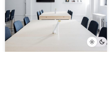
Geschrieben von
Redaktion Immofragen AT
5 Minuten Lesezeit
Die Rolle der Immobilienmakler bei der
Vermarktung von Immobilien in Gänserndorf:
Was Sie wissen sollten
Gänserndorf