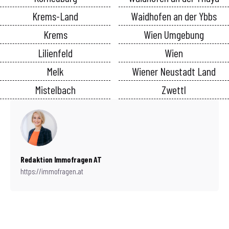
Krems-Land
Waidhofen an der Ybbs
Krems
Wien Umgebung
Lilienfeld
Wien
Melk
Wiener Neustadt Land
Mistelbach
Zwettl
Redaktion Immofragen AT
https://immofragen.at