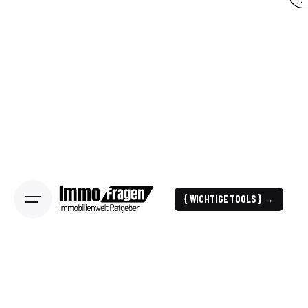
{ WICHTIGE TOOLS } →