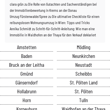
clara grün
zu
Die Rolle von Gutachten und Sachverständigen bei
der Immobilienbewertung in Krems an der Donau
Umzug Fürstenwalde/Spree
zu
Die ultimative Checkliste für einen
reibungslosen Wohnungsumzug in Wien: Tipps und Tricks
Annika Schmidt
zu
Schritt-für-Schritt-Anleitung: Wie man eine
Immobilie in Waidhofen an der Thaya für den Verkauf deklariert
Amstetten
Mödling
Baden
Neunkirchen
Bruck an der Leitha
Neustadt
Gmünd
Scheibbs
Gänserndorf
St. Pölten Land
Hollabrunn
St. Pölten
Horn
Tulln
Korneuburg
Waidhofen an der Thaya