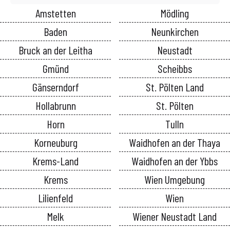
Amstetten
Mödling
Baden
Neunkirchen
Bruck an der Leitha
Neustadt
Gmünd
Scheibbs
Gänserndorf
St. Pölten Land
Hollabrunn
St. Pölten
Horn
Tulln
Korneuburg
Waidhofen an der Thaya
Krems-Land
Waidhofen an der Ybbs
Krems
Wien Umgebung
Lilienfeld
Wien
Melk
Wiener Neustadt Land