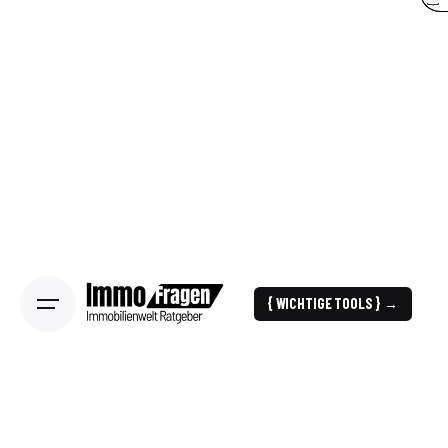
{ WICHTIGE TOOLS } →