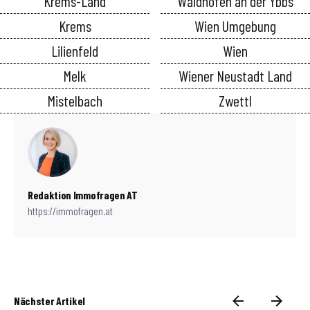
Krems-Land
Waidhofen an der Ybbs
Krems
Wien Umgebung
Lilienfeld
Wien
Melk
Wiener Neustadt Land
Mistelbach
Zwettl
Redaktion Immofragen AT
https://immofragen.at
Nächster Artikel