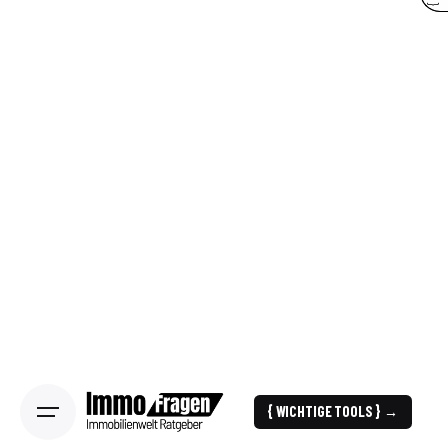
{ WICHTIGE TOOLS } →