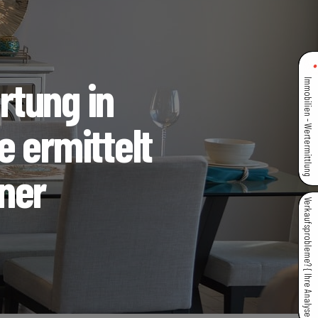
tung in
Immobilien - Wertermittlung
 ermittelt
ner
Verkaufsprobleme? { Ihre Analyse }