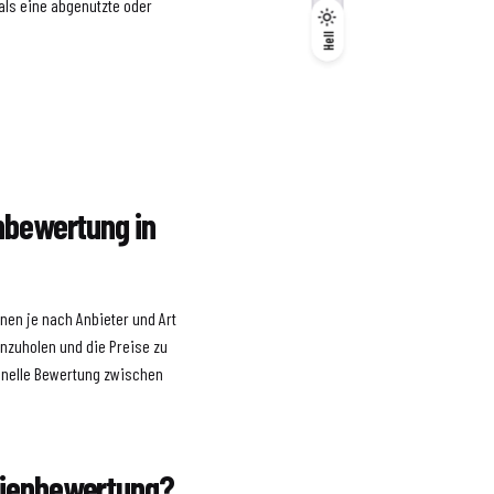
als eine abgenutzte oder
Dunkel
Hell
Hell
enbewertung in
nen je nach Anbieter und Art
inzuholen und die Preise zu
ionelle Bewertung zwischen
ilienbewertung?