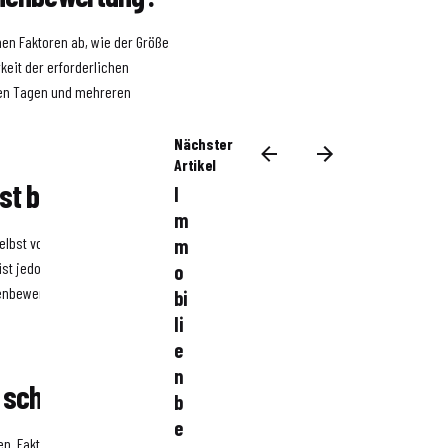
en Faktoren ab, wie der Größe
eit der erforderlichen
igen Tagen und mehreren
Nächster
Artikel
bst bewerten?
I
m
elbst vorzunehmen. Es gibt
m
ist jedoch ratsam, eine
o
ienbewerter durchführen zu
bi
li
e
n
ie schwanken?
b
e
en. Faktoren wie