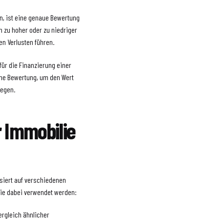
n, ist eine genaue Bewertung
n zu hoher oder zu niedriger
en Verlusten führen.
für die Finanzierung einer
ine Bewertung, um den Wert
legen.
r Immobilie
asiert auf verschiedenen
 die dabei verwendet werden:
ergleich ähnlicher