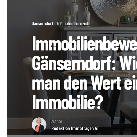
Gänserndorf
6 Minuten Lesezeit
Immobilienbewer
Gänserndorf: Wie
man den Wert ei
Immobilie?
Author
Redaktion Immofragen AT