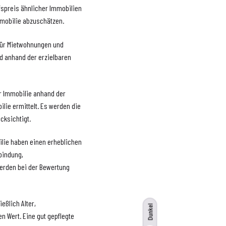
ufspreis ähnlicher Immobilien
mmobilie abzuschätzen.
 für Mietwohnungen und
d anhand der erzielbaren
er Immobilie anhand der
lie ermittelt. Es werden die
cksichtigt.
lie haben einen erheblichen
nbindung,
werden bei der Bewertung
eßlich Alter,
Dunkel
n Wert. Eine gut gepflegte