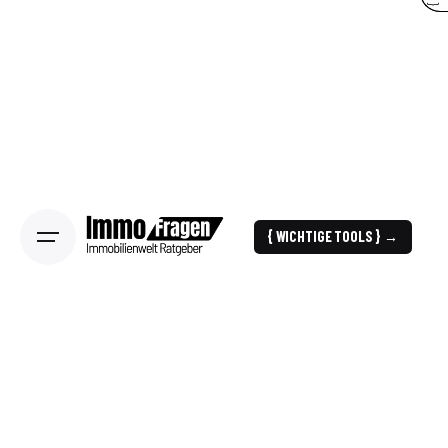
{ WICHTIGE TOOLS } →