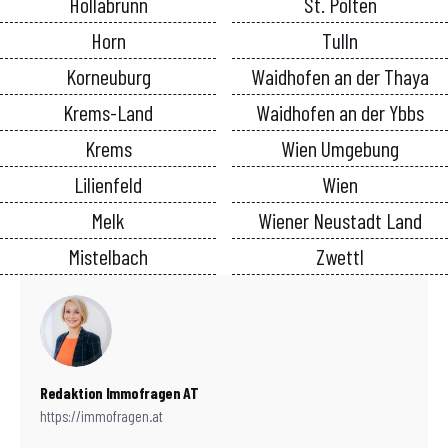
Hollabrunn
St. Pölten
Horn
Tulln
Korneuburg
Waidhofen an der Thaya
Krems-Land
Waidhofen an der Ybbs
Krems
Wien Umgebung
Lilienfeld
Wien
Melk
Wiener Neustadt Land
Mistelbach
Zwettl
Redaktion Immofragen AT
https://immofragen.at