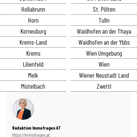
Hollabrunn
St. Pölten
Horn
Tulln
Korneuburg
Waidhofen an der Thaya
Krems-Land
Waidhofen an der Ybbs
Krems
Wien Umgebung
Lilienfeld
Wien
Melk
Wiener Neustadt Land
Mistelbach
Zwettl
Redaktion Immofragen AT
https://immofragen.at