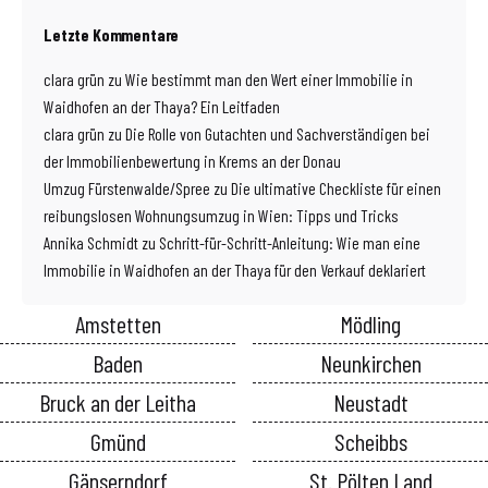
Letzte Kommentare
clara grün
zu
Wie bestimmt man den Wert einer Immobilie in
Waidhofen an der Thaya? Ein Leitfaden
clara grün
zu
Die Rolle von Gutachten und Sachverständigen bei
der Immobilienbewertung in Krems an der Donau
Umzug Fürstenwalde/Spree
zu
Die ultimative Checkliste für einen
reibungslosen Wohnungsumzug in Wien: Tipps und Tricks
Annika Schmidt
zu
Schritt-für-Schritt-Anleitung: Wie man eine
Immobilie in Waidhofen an der Thaya für den Verkauf deklariert
Amstetten
Mödling
Baden
Neunkirchen
Bruck an der Leitha
Neustadt
Gmünd
Scheibbs
Gänserndorf
St. Pölten Land