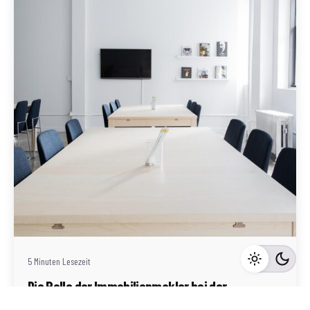
Geschrieben von
Redaktion Immofragen AT
5 Minuten Lesezeit
Die Rolle der Immobilienmakler bei der
Vermarktung von Immobilien in Gänserndorf: