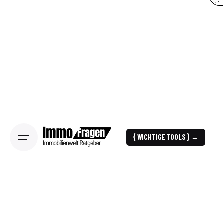
{ WICHTIGE TOOLS } →