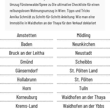
Umzug Fürstenwalde/Spree
zu
Die ultimative Checkliste für einen
reibungslosen Wohnungsumzug in Wien: Tipps und Tricks
Annika Schmidt
zu
Schritt-für-Schritt-Anleitung: Wie man eine
Immobilie in Waidhofen an der Thaya für den Verkauf deklariert
Amstetten
Mödling
Baden
Neunkirchen
Bruck an der Leitha
Neustadt
Gmünd
Scheibbs
Gänserndorf
St. Pölten Land
Hollabrunn
St. Pölten
Horn
Tulln
Korneuburg
Waidhofen an der Thaya
Krems-Land
Waidhofen an der Ybbs