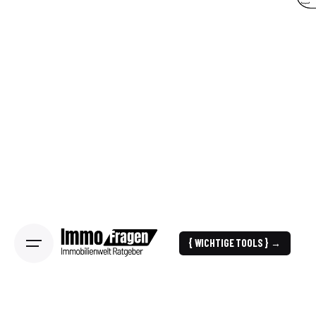
{ WICHTIGE TOOLS } →