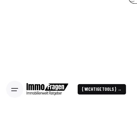
{ WICHTIGE TOOLS } →