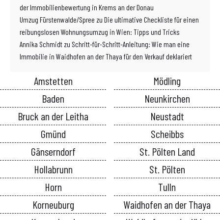
der Immobilienbewertung in Krems an der Donau
Umzug Fürstenwalde/Spree
zu
Die ultimative Checkliste für einen
reibungslosen Wohnungsumzug in Wien: Tipps und Tricks
Annika Schmidt
zu
Schritt-für-Schritt-Anleitung: Wie man eine
Immobilie in Waidhofen an der Thaya für den Verkauf deklariert
Amstetten
Mödling
Baden
Neunkirchen
Bruck an der Leitha
Neustadt
Gmünd
Scheibbs
Gänserndorf
St. Pölten Land
Hollabrunn
St. Pölten
Horn
Tulln
Korneuburg
Waidhofen an der Thaya