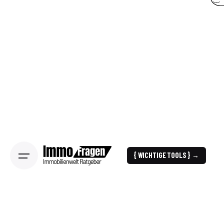
{ WICHTIGE TOOLS } →