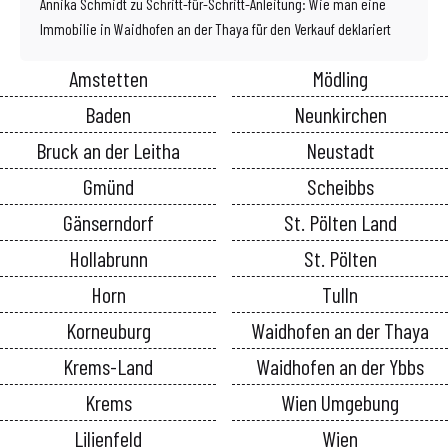
Annika Schmidt
zu
Schritt-für-Schritt-Anleitung: Wie man eine
Immobilie in Waidhofen an der Thaya für den Verkauf deklariert
Amstetten
Mödling
Baden
Neunkirchen
Bruck an der Leitha
Neustadt
Gmünd
Scheibbs
Gänserndorf
St. Pölten Land
Hollabrunn
St. Pölten
Horn
Tulln
Korneuburg
Waidhofen an der Thaya
Krems-Land
Waidhofen an der Ybbs
Krems
Wien Umgebung
Lilienfeld
Wien