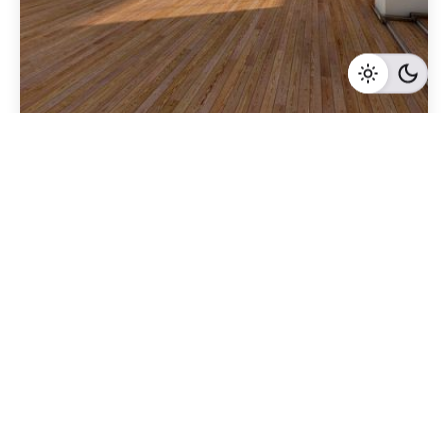
Geschrieben von
Redaktion Immofragen Bezirk: Gmünd (AT)
5 Minuten Lesezeit
Immobilienvermarktung in Gmünd,
Niederösterreich: Die Bedeutung einer
professionellen Online-Präsenz
Gmünd
Mehr dazu