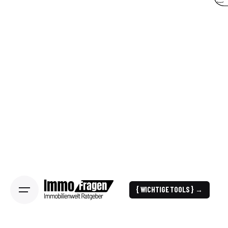
{ WICHTIGE TOOLS } →