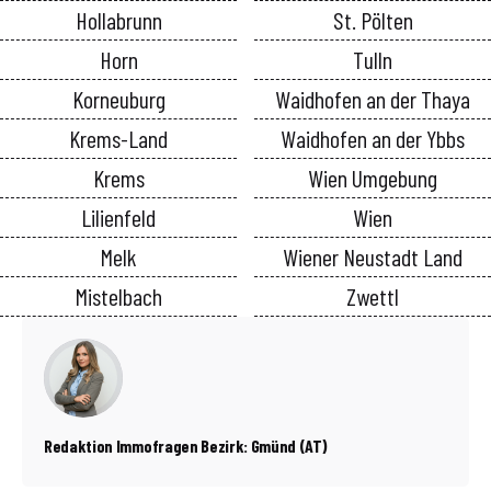
Hollabrunn
St. Pölten
Horn
Tulln
Korneuburg
Waidhofen an der Thaya
Krems-Land
Waidhofen an der Ybbs
Krems
Wien Umgebung
Lilienfeld
Wien
Melk
Wiener Neustadt Land
Mistelbach
Zwettl
Redaktion Immofragen Bezirk: Gmünd (AT)