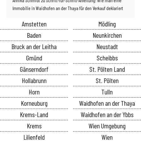
Annika Schmidt
zu
Schritt-für-Schritt-Anleitung: Wie man eine
Immobilie in Waidhofen an der Thaya für den Verkauf deklariert
Amstetten
Mödling
Baden
Neunkirchen
Bruck an der Leitha
Neustadt
Gmünd
Scheibbs
Gänserndorf
St. Pölten Land
Hollabrunn
St. Pölten
Horn
Tulln
Korneuburg
Waidhofen an der Thaya
Krems-Land
Waidhofen an der Ybbs
Krems
Wien Umgebung
Lilienfeld
Wien