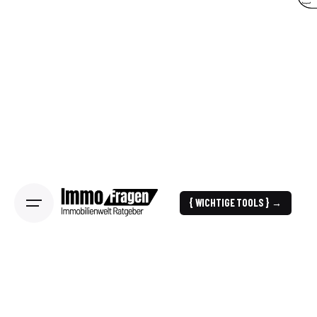
{ WICHTIGE TOOLS } →