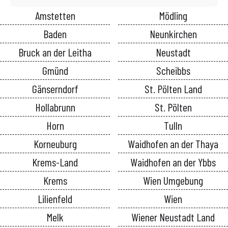
Amstetten
Mödling
Baden
Neunkirchen
Bruck an der Leitha
Neustadt
Gmünd
Scheibbs
Gänserndorf
St. Pölten Land
Hollabrunn
St. Pölten
Horn
Tulln
Korneuburg
Waidhofen an der Thaya
Krems-Land
Waidhofen an der Ybbs
Krems
Wien Umgebung
Lilienfeld
Wien
Melk
Wiener Neustadt Land