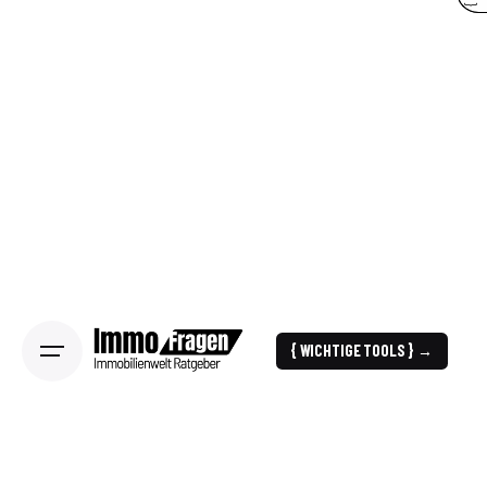
{ WICHTIGE TOOLS } →