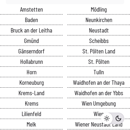
Amstetten
Mödling
Baden
Neunkirchen
Bruck an der Leitha
Neustadt
Gmünd
Scheibbs
Gänserndorf
St. Pölten Land
Hollabrunn
St. Pölten
Horn
Tulln
Korneuburg
Waidhofen an der Thaya
Krems-Land
Waidhofen an der Ybbs
Krems
Wien Umgebung
Lilienfeld
Wien
Melk
Wiener Neustadt Land