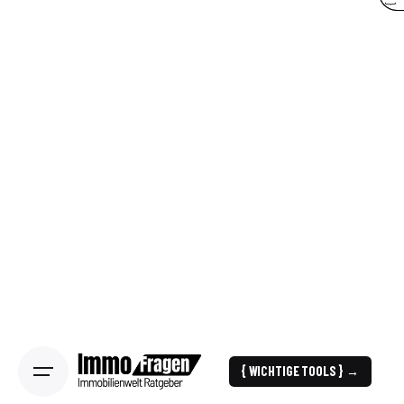
{ WICHTIGE TOOLS } →