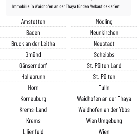
Immobilie in Waidhofen an der Thaya für den Verkauf deklariert
Amstetten
Mödling
Baden
Neunkirchen
Bruck an der Leitha
Neustadt
Gmünd
Scheibbs
Gänserndorf
St. Pölten Land
Hollabrunn
St. Pölten
Horn
Tulln
Korneuburg
Waidhofen an der Thaya
Krems-Land
Waidhofen an der Ybbs
Krems
Wien Umgebung
Lilienfeld
Wien