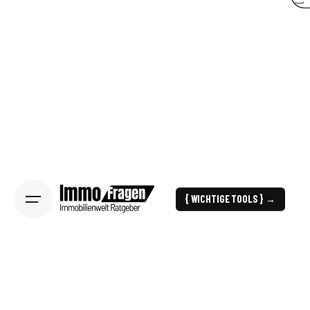
{ WICHTIGE TOOLS } →