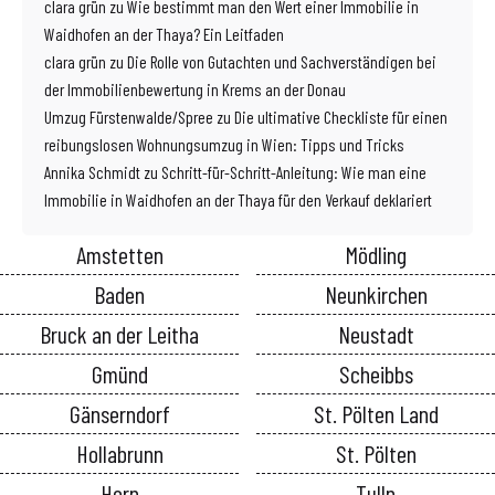
clara grün
zu
Wie bestimmt man den Wert einer Immobilie in
Waidhofen an der Thaya? Ein Leitfaden
clara grün
zu
Die Rolle von Gutachten und Sachverständigen bei
der Immobilienbewertung in Krems an der Donau
Umzug Fürstenwalde/Spree
zu
Die ultimative Checkliste für einen
reibungslosen Wohnungsumzug in Wien: Tipps und Tricks
Annika Schmidt
zu
Schritt-für-Schritt-Anleitung: Wie man eine
Immobilie in Waidhofen an der Thaya für den Verkauf deklariert
Amstetten
Mödling
Baden
Neunkirchen
Bruck an der Leitha
Neustadt
Gmünd
Scheibbs
Gänserndorf
St. Pölten Land
Hollabrunn
St. Pölten
Horn
Tulln