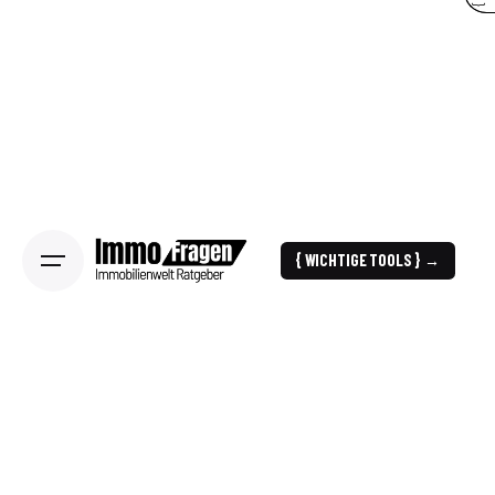
{ WICHTIGE TOOLS } →