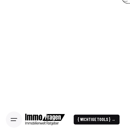
{ WICHTIGE TOOLS } →