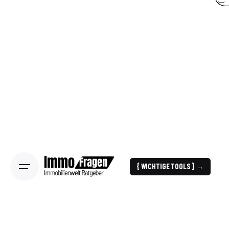
{ WICHTIGE TOOLS } →