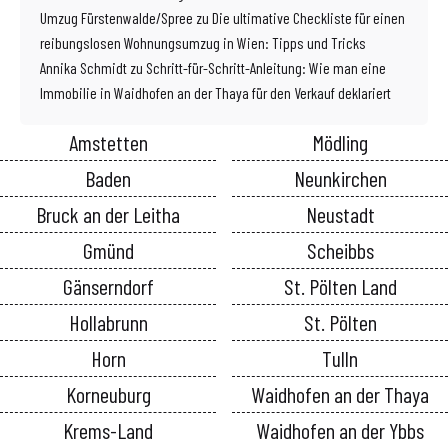
Umzug Fürstenwalde/Spree
zu
Die ultimative Checkliste für einen
reibungslosen Wohnungsumzug in Wien: Tipps und Tricks
Annika Schmidt
zu
Schritt-für-Schritt-Anleitung: Wie man eine
Immobilie in Waidhofen an der Thaya für den Verkauf deklariert
Amstetten
Mödling
Baden
Neunkirchen
Bruck an der Leitha
Neustadt
Gmünd
Scheibbs
Gänserndorf
St. Pölten Land
Hollabrunn
St. Pölten
Horn
Tulln
Korneuburg
Waidhofen an der Thaya
Krems-Land
Waidhofen an der Ybbs