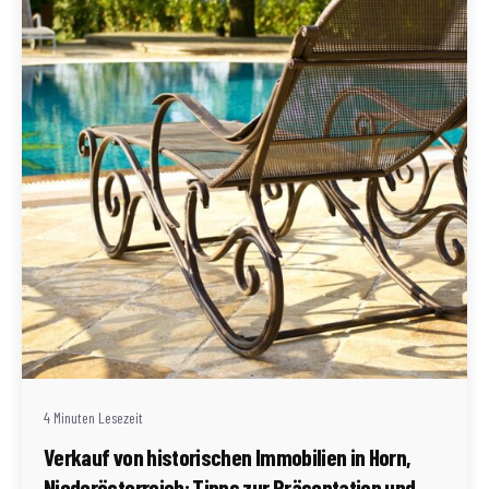
Geschrieben von
Redaktion Immofragen Bezirk: Horn & Hollabrunn
(AT)
4 Minuten Lesezeit
Verkauf von historischen Immobilien in Horn,
Niederösterreich: Tipps zur Präsentation und