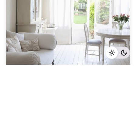
Geschrieben von
Redaktion Immofragen Bezirk: Horn & Hollabrunn
(AT)
3 Minuten Lesezeit
Baufirmen und ihre Auswirkungen auf den
Immobilienverkauf in Horn, Niederösterreich:
Eine detaillierte Betrachtung der
Zusammenhänge
Horn