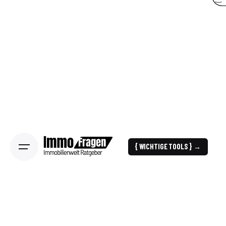
{ WICHTIGE TOOLS } →