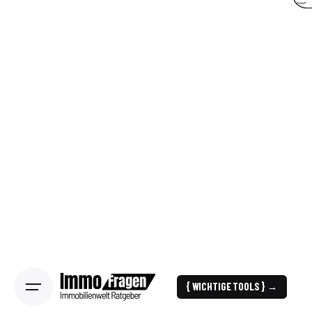
{ WICHTIGE TOOLS } →