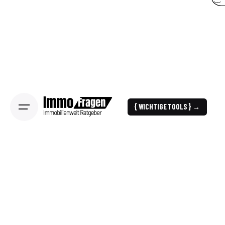
{ WICHTIGE TOOLS } →