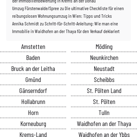
der Immobilienbewertung in Krems an der Donau
Umzug Fürstenwalde/Spree
zu
Die ultimative Checkliste für einen
reibungslosen Wohnungsumzug in Wien: Tipps und Tricks
Annika Schmidt
zu
Schritt-für-Schritt-Anleitung: Wie man eine
Immobilie in Waidhofen an der Thaya für den Verkauf deklariert
Amstetten
Mödling
Baden
Neunkirchen
Bruck an der Leitha
Neustadt
Gmünd
Scheibbs
Gänserndorf
St. Pölten Land
Hollabrunn
St. Pölten
Horn
Tulln
Korneuburg
Waidhofen an der Thaya
Krems-Land
Waidhofen an der Ybbs