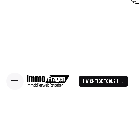
{ WICHTIGE TOOLS } →