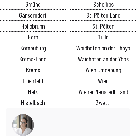
Gmünd
Scheibbs
Gänserndorf
St. Pölten Land
Hollabrunn
St. Pölten
Horn
Tulln
Korneuburg
Waidhofen an der Thaya
Krems-Land
Waidhofen an der Ybbs
Krems
Wien Umgebung
Lilienfeld
Wien
Melk
Wiener Neustadt Land
Mistelbach
Zwettl