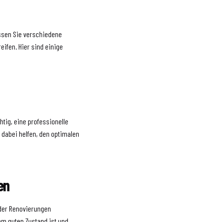
ssen Sie verschiedene
ifen. Hier sind einige
htig, eine professionelle
 dabei helfen, den optimalen
en
oder Renovierungen
em guten Zustand ist und