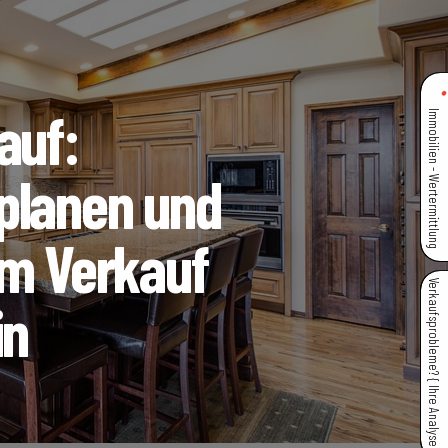
auf:
Immobilien - Wertermittlung
planen und
im Verkauf
Verkaufsprobleme? { Ihre Analyse }
in