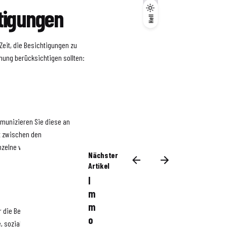
htigungen
Dunkel
Hell
Hell
Zeit, die Besichtigungen zu
lanung berücksichtigen sollten:
mmunizieren Sie diese an
it zwischen den
zelne vorzubereiten.
Nächster
Artikel
I
m
m
ür die Besichtigungen zu
o
, soziale Medien und lokale