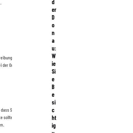
d
.
er
D
o
n
a
u:
W
 reibungslose Organisation
ie
ei der Organisation
Si
e
B
e
si
c
n, dass Sie alle notwendigen
ht
te sollte Aspekte wie
en.
ig