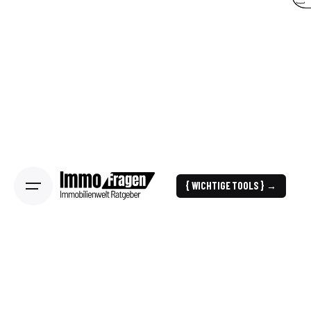
{ WICHTIGE TOOLS } →