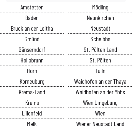
Amstetten
Mödling
Baden
Neunkirchen
Bruck an der Leitha
Neustadt
Gmünd
Scheibbs
Gänserndorf
St. Pölten Land
Hollabrunn
St. Pölten
Horn
Tulln
Korneuburg
Waidhofen an der Thaya
Krems-Land
Waidhofen an der Ybbs
Krems
Wien Umgebung
Lilienfeld
Wien
Melk
Wiener Neustadt Land