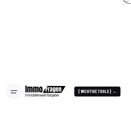
{ WICHTIGE TOOLS } →