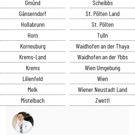
Gmünd
Scheibbs
Gänserndorf
St. Pölten Land
Hollabrunn
St. Pölten
Horn
Tulln
Korneuburg
Waidhofen an der Thaya
Krems-Land
Waidhofen an der Ybbs
Krems
Wien Umgebung
Lilienfeld
Wien
Melk
Wiener Neustadt Land
Mistelbach
Zwettl