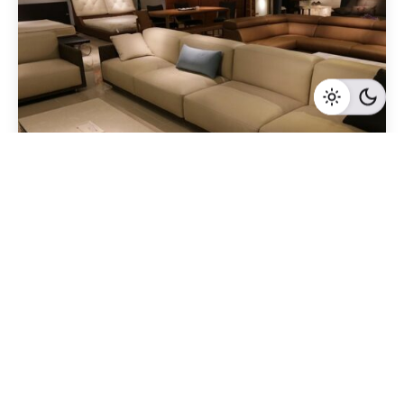
Geschrieben von
Redaktion Immofragen Bezirk: Korneuburg (AT)
3 Minuten Lesezeit
Die rechtlichen Aspekte der
Immobilienvermittlung in Korneuburg: Die Rolle
des Maklers