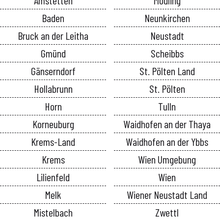
Baden
Neunkirchen
Bruck an der Leitha
Neustadt
Gmünd
Scheibbs
Gänserndorf
St. Pölten Land
Hollabrunn
St. Pölten
Horn
Tulln
Korneuburg
Waidhofen an der Thaya
Krems-Land
Waidhofen an der Ybbs
Krems
Wien Umgebung
Lilienfeld
Wien
Melk
Wiener Neustadt Land
Mistelbach
Zwettl