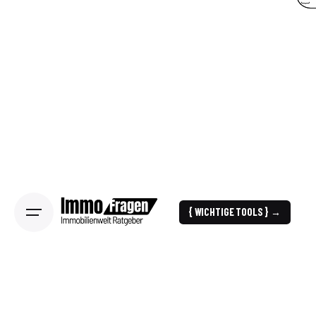
{ WICHTIGE TOOLS } →